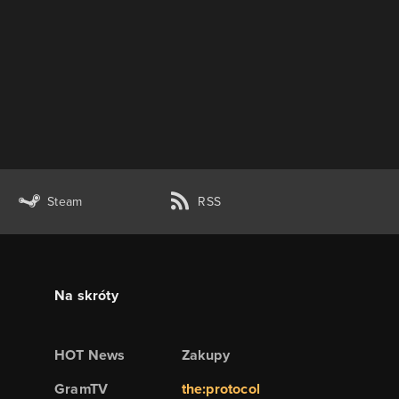
Steam
RSS
Na skróty
HOT News
Zakupy
GramTV
the:protocol